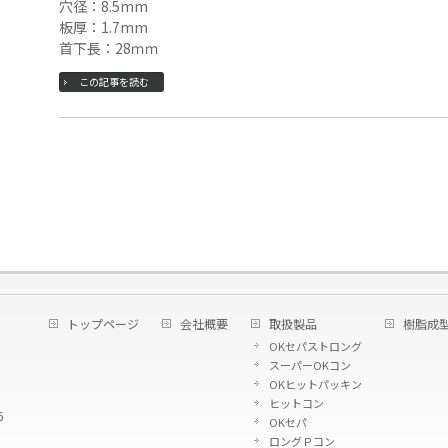
穴径：8.5mm
板厚：1.7mm
首下長：28ｍｍ
この記事を読む
トップページ
会社概要
取扱製品
樹脂成
OKセパストロング
スーパーOKコン
OKヒットパッキン
ヒットコン
6
OKセパ
ロングＰコン